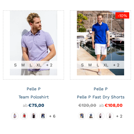
-10%
S
M
L
XL
+ 2
S
M
L
XL
+ 2
Pelle P
Pelle P
Team Poloshirt
Pelle P Fast Dry Shorts
€75,00
€120,00
€108,00
ab
ab
+ 6
+ 2