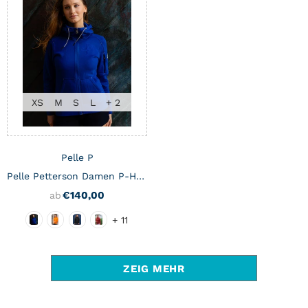
XS
M
S
L
+ 2
Pelle P
Pelle Petterson Damen P-Hoodie
€140,00
ab
+ 11
ZEIG MEHR