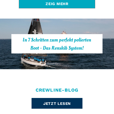
ZEIG MEHR
In 7 Schritten zum perfekt polierten
Boot - Das Renskib System!
CREWLINE-BLOG
JETZT LESEN