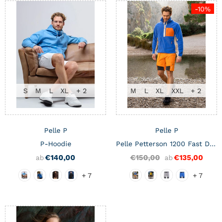
-10%
S
M
L
XL
+ 2
M
L
XL
XXL
+ 2
Pelle P
Pelle P
P-Hoodie
Pelle Petterson 1200 Fast Dry Herren Segelshorts
€140,00
€150,00
€135,00
ab
ab
+ 7
+ 7