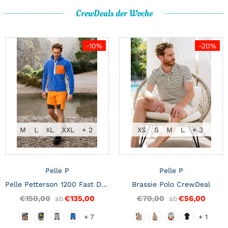
CrewDeals der Woche
-10%
-20%
M
L
XL
XXL
+ 2
XS
S
M
L
+ 3
Pelle P
Pelle P
Pelle Petterson 1200 Fast Dry Herren Segelshorts
Brassie Polo CrewDeal
€150,00
€135,00
€70,00
€56,00
ab
ab
+ 7
+ 1