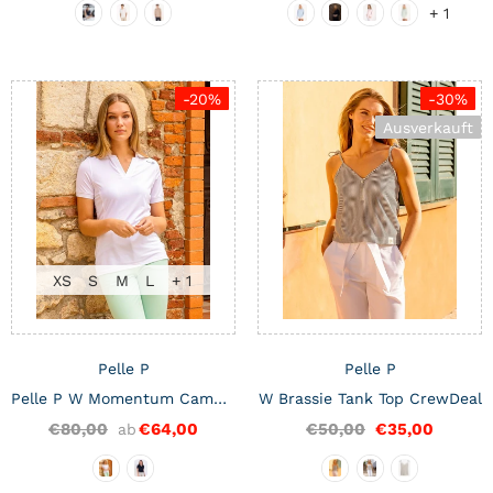
+ 1
-20%
-30%
Ausverkauft
XS
S
M
L
+ 1
Pelle P
Pelle P
Pelle P W Momentum Camber Polo CrewDeal
W Brassie Tank Top CrewDeal
€80,00
€64,00
€50,00
€35,00
ab