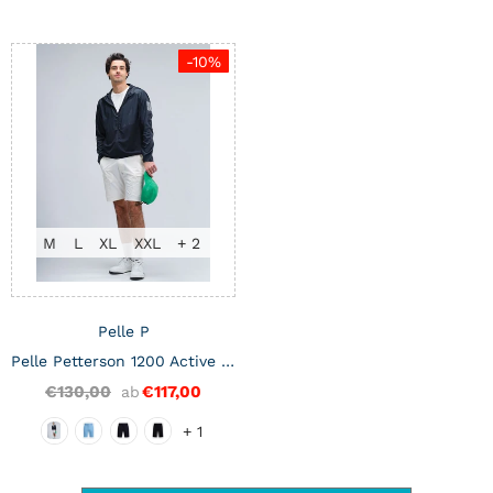
-10%
M
L
XL
XXL
+ 2
Pelle P
Pelle Petterson 1200 Active Herren-Shorts
€130,00
€117,00
ab
+ 1