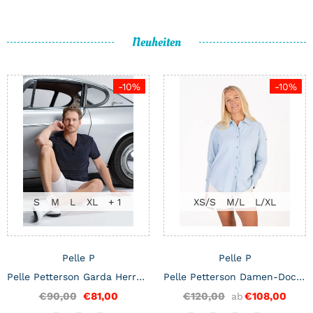
Neuheiten
-10%
-10%
S
M
L
XL
+ 1
XS/S
M/L
L/XL
Pelle P
Pelle P
Pelle Petterson Garda Herren-Poloshirt
Pelle Petterson Damen-Dock-Shirt
€90,00
€81,00
€120,00
€108,00
ab