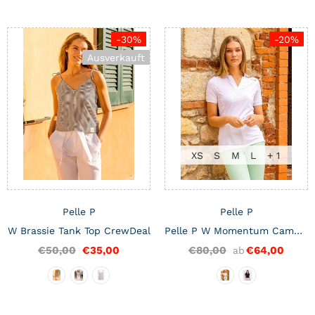
-30%
-20%
Ausverkauft
XS
S
M
L
+ 1
Pelle P
Pelle P
W Brassie Tank Top CrewDeal
Pelle P W Momentum Camber Polo CrewDeal
€50,00
€35,00
€80,00
€64,00
ab